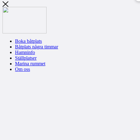
Boka båtplats
Båtplats några timmar
Hamninfo
Ställplatser
Marina rummet
Om oss