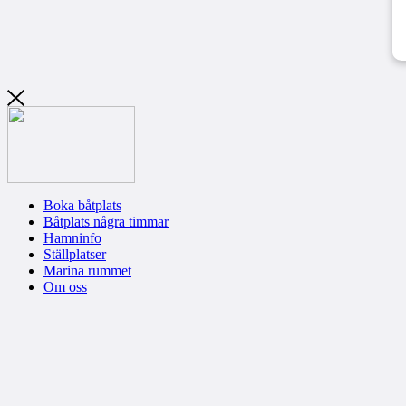
Boka båtplats
Båtplats några timmar
Hamninfo
Ställplatser
Marina rummet
Om oss