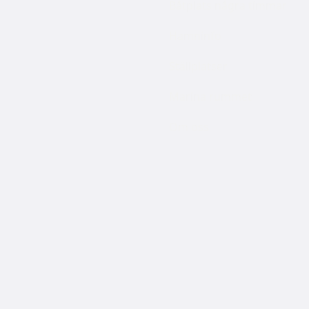
Båtplats några timmar
Hamninfo
Ställplatser
Marina rummet
Om oss