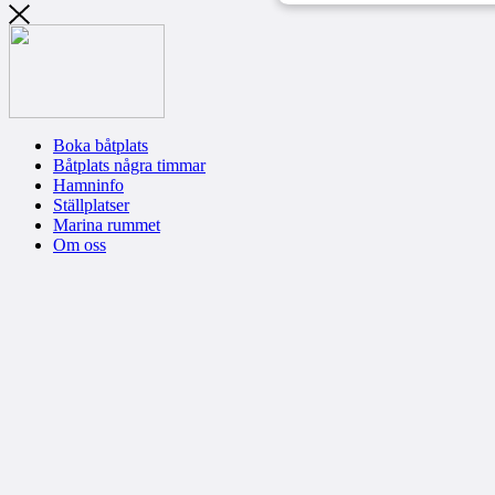
Boka båtplats
Båtplats några timmar
Hamninfo
Ställplatser
Marina rummet
Om oss