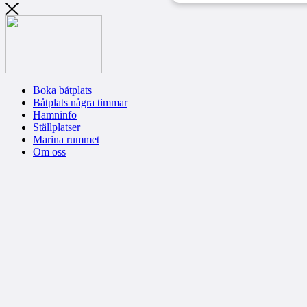
Boka båtplats
Båtplats några timmar
Hamninfo
Ställplatser
Marina rummet
Om oss