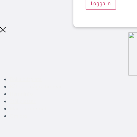
Boka båtplats
Båtplats några timmar
Hamninfo
Ställplatser
Marina rummet
Om oss