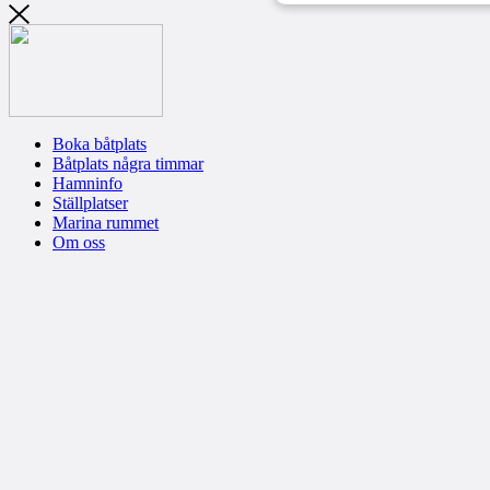
Boka båtplats
Båtplats några timmar
Hamninfo
Ställplatser
Marina rummet
Om oss