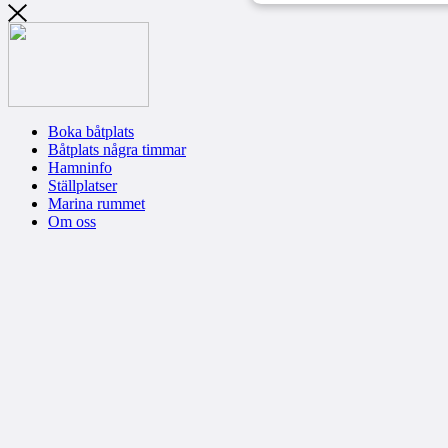
Boka båtplats
Båtplats några timmar
Hamninfo
Ställplatser
Marina rummet
Om oss