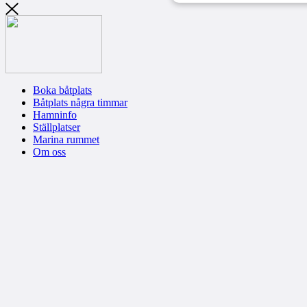
Boka båtplats
Båtplats några timmar
Hamninfo
Ställplatser
Marina rummet
Om oss