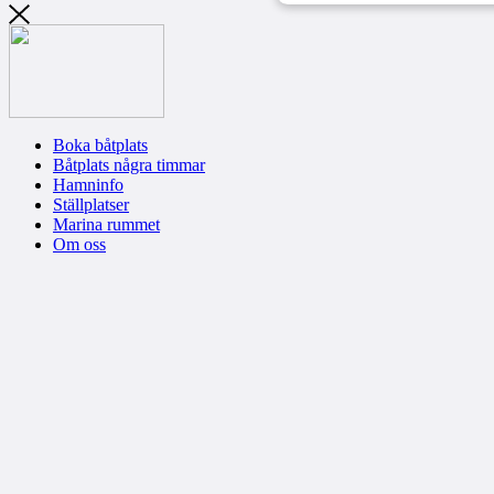
Boka båtplats
Båtplats några timmar
Hamninfo
Ställplatser
Marina rummet
Om oss