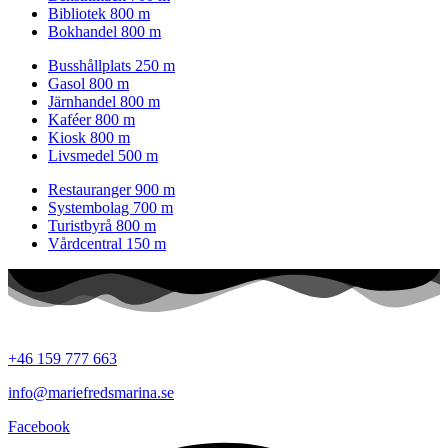
Bibliotek
800 m
Bokhandel
800 m
Busshållplats
250 m
Gasol
800 m
Järnhandel
800 m
Kaféer
800 m
Kiosk
800 m
Livsmedel
500 m
Restauranger
900 m
Systembolag
700 m
Turistbyrå
800 m
Vårdcentral
150 m
+46 159 777 663
info@mariefredsmarina.se
Facebook