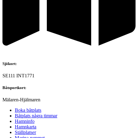
Sjökort:
SE111 INT1771
Båtsportkort:
Mälaren-Hjälmaren​
Boka båtplats
Båtplats några timmar
Hamninfo
Hamnkarta
Ställplatser
Marina rummet