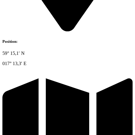
Position:
59° 15,1′ N
017° 13,3′ E