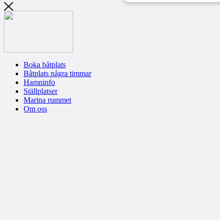
Boka båtplats
Båtplats några timmar
Hamninfo
Ställplatser
Marina rummet
Om oss