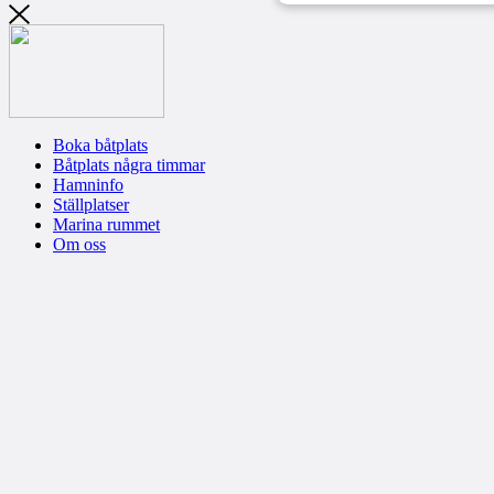
Boka båtplats
Båtplats några timmar
Hamninfo
Ställplatser
Marina rummet
Om oss