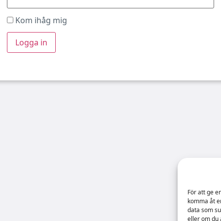
Kom ihåg mig
För att ge e
komma åt en
data som su
eller om du 