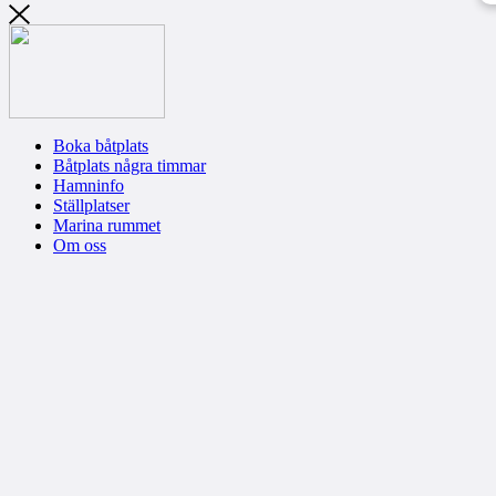
Boka båtplats
Båtplats några timmar
Hamninfo
Ställplatser
Marina rummet
Om oss