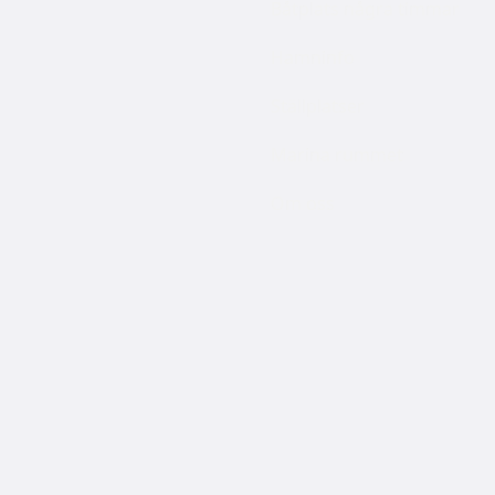
Båtplats några timmar
Hamninfo
Ställplatser
Marina rummet
Om oss