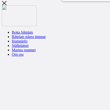
Boka båtplats
Båtplats några timmar
Hamninfo
Ställplatser
Marina rummet
Om oss