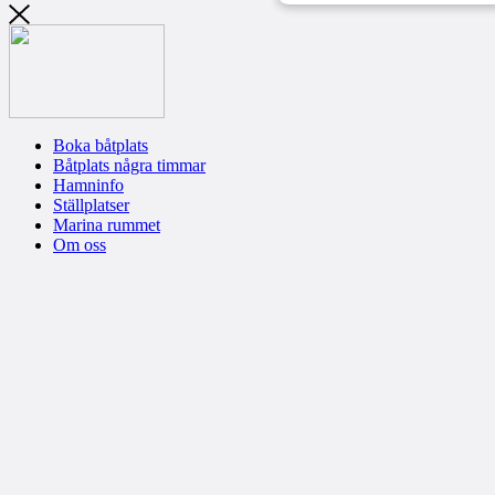
Boka båtplats
Båtplats några timmar
Hamninfo
Ställplatser
Marina rummet
Om oss