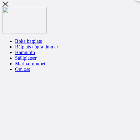
Boka båtplats
Båtplats några timmar
Hamninfo
Ställplatser
Marina rummet
Om oss