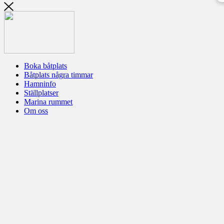
Boka båtplats
Båtplats några timmar
Hamninfo
Ställplatser
Marina rummet
Om oss