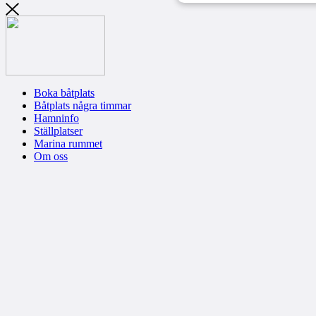
Boka båtplats
Båtplats några timmar
Hamninfo
Ställplatser
Marina rummet
Om oss