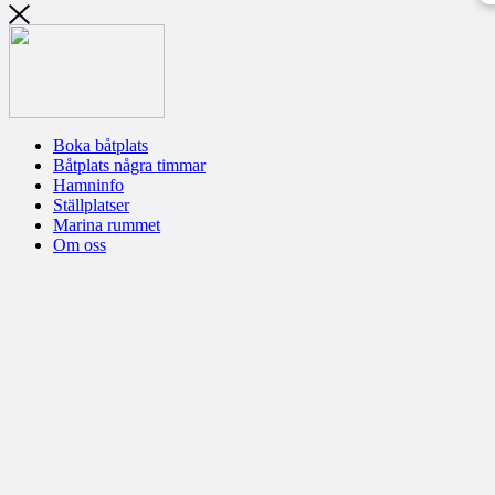
Boka båtplats
Båtplats några timmar
Hamninfo
Ställplatser
Marina rummet
Om oss