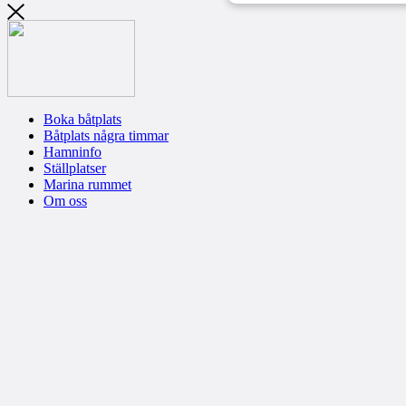
Boka båtplats
Båtplats några timmar
Hamninfo
Ställplatser
Marina rummet
Om oss