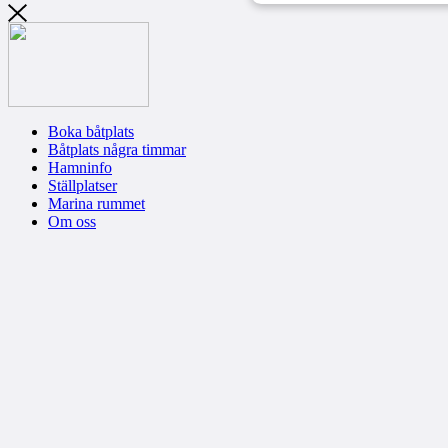
Boka båtplats
Båtplats några timmar
Hamninfo
Ställplatser
Marina rummet
Om oss