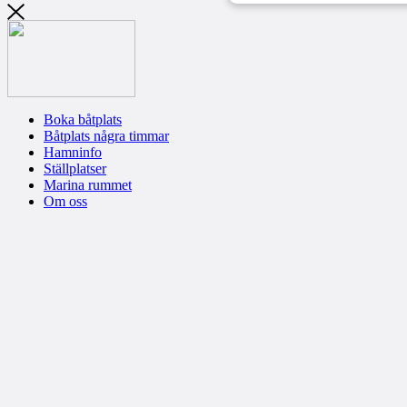
Boka båtplats
Båtplats några timmar
Hamninfo
Ställplatser
Marina rummet
Om oss