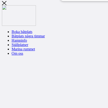
Boka båtplats
Båtplats några timmar
Hamninfo
Ställplatser
Marina rummet
Om oss