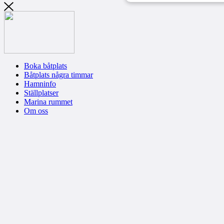
Boka båtplats
Båtplats några timmar
Hamninfo
Ställplatser
Marina rummet
Om oss