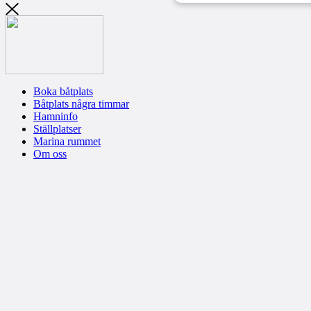
Boka båtplats
Båtplats några timmar
Hamninfo
Ställplatser
Marina rummet
Om oss