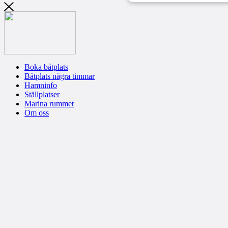
Boka båtplats
Båtplats några timmar
Hamninfo
Ställplatser
Marina rummet
Om oss