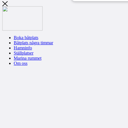
Boka båtplats
Båtplats några timmar
Hamninfo
Ställplatser
Marina rummet
Om oss