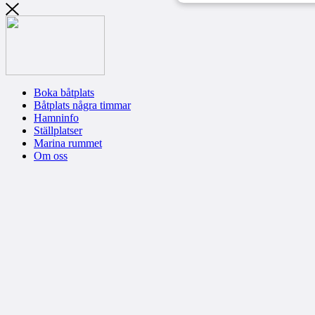
Boka båtplats
Båtplats några timmar
Hamninfo
Ställplatser
Marina rummet
Om oss