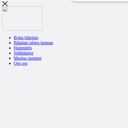
Boka båtplats
Båtplats några timmar
Hamninfo
Ställplatser
Marina rummet
Om oss