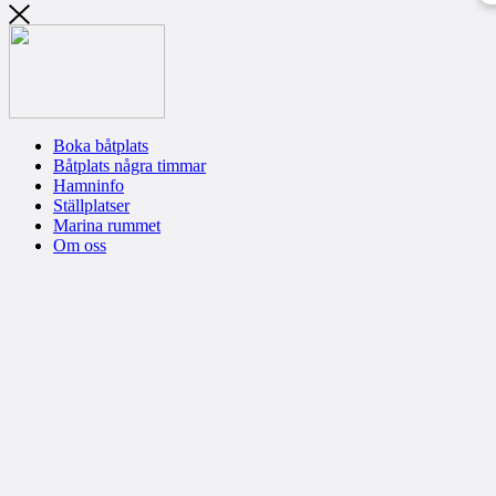
Boka båtplats
Båtplats några timmar
Hamninfo
Ställplatser
Marina rummet
Om oss