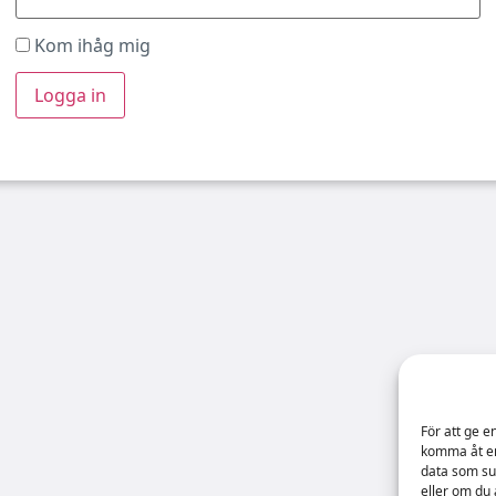
Kom ihåg mig
För att ge e
komma åt en
data som su
eller om du 