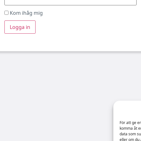
Kom ihåg mig
För att ge e
komma åt en
data som su
eller om du 