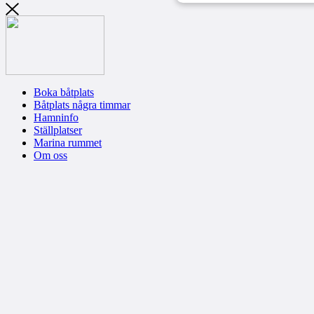
Boka båtplats
Båtplats några timmar
Hamninfo
Ställplatser
Marina rummet
Om oss