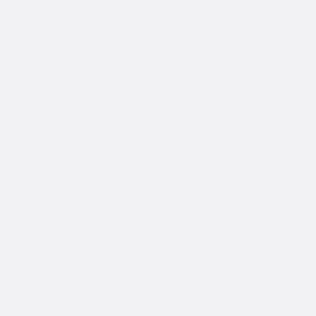
Båtplats några timmar
Hamninfo
Ställplatser
Marina rummet
Om oss