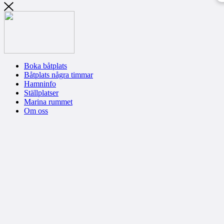
Boka båtplats
Båtplats några timmar
Hamninfo
Ställplatser
Marina rummet
Om oss