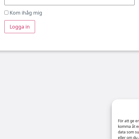
Kom ihåg mig
För att ge e
komma åt en
data som su
eller om du 