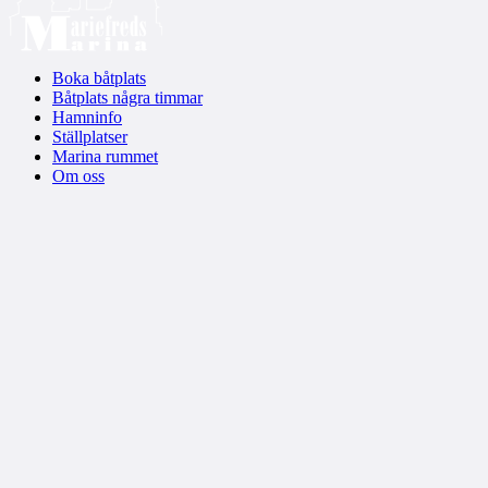
Boka båtplats
Båtplats några timmar
Hamninfo
Ställplatser
Marina rummet
Om oss