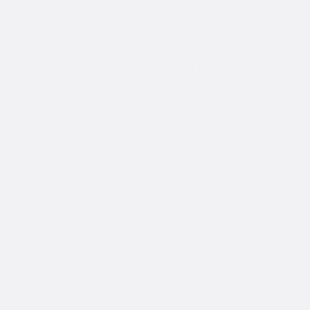
Båtplats några timmar
Hamninfo
Ställplatser
Marina rummet
Om oss