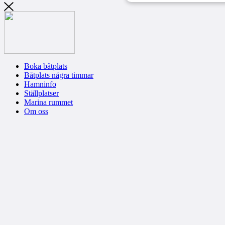
Boka båtplats
Båtplats några timmar
Hamninfo
Ställplatser
Marina rummet
Om oss