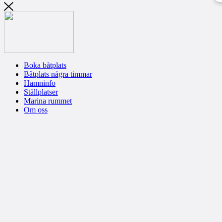
Boka båtplats
Båtplats några timmar
Hamninfo
Ställplatser
Marina rummet
Om oss