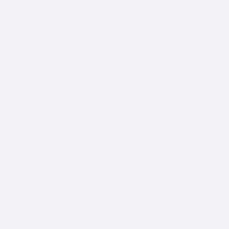
Båtplats några timmar
Hamninfo
Ställplatser
Marina rummet
Om oss