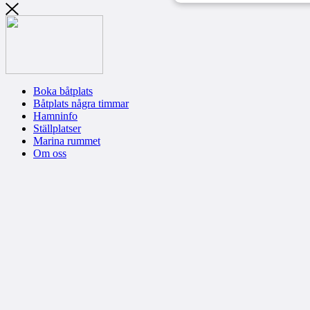
Boka båtplats
Båtplats några timmar
Hamninfo
Ställplatser
Marina rummet
Om oss