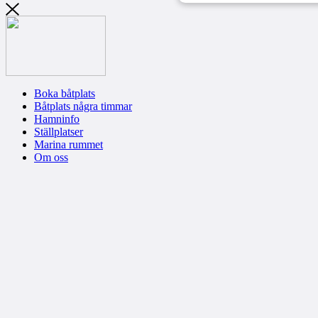
Boka båtplats
Båtplats några timmar
Hamninfo
Ställplatser
Marina rummet
Om oss