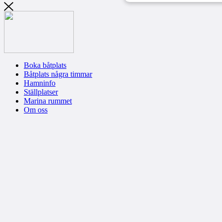
Boka båtplats
Båtplats några timmar
Hamninfo
Ställplatser
Marina rummet
Om oss