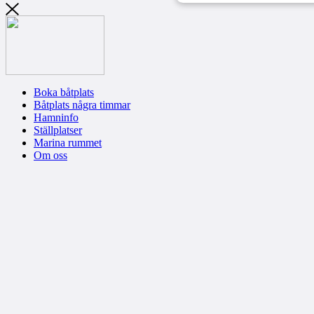
Boka båtplats
Båtplats några timmar
Hamninfo
Ställplatser
Marina rummet
Om oss