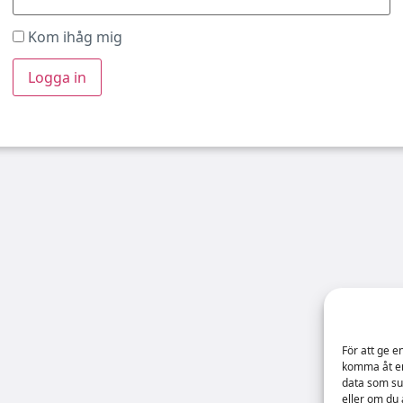
Kom ihåg mig
För att ge e
komma åt en
data som su
eller om du 