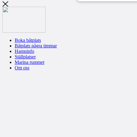
Boka båtplats
Båtplats några timmar
Hamninfo
Ställplatser
Marina rummet
Om oss